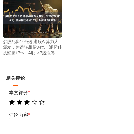
炒股配资平台选 港股AI算力大
爆发，智谱狂飙超34%，澜起科
技涨超17%，A股147股涨停
相关评论
本文评分
*
评论内容
*