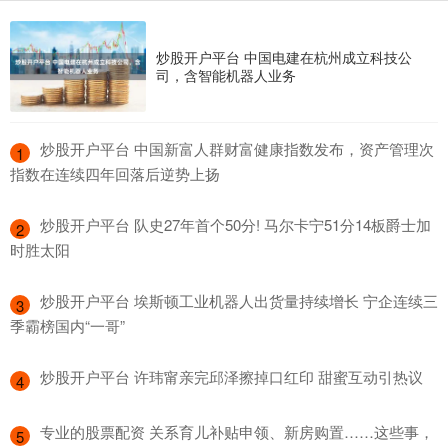
炒股开户平台 中国电建在杭州成立科技公
司，含智能机器人业务
​炒股开户平台 中国新富人群财富健康指数发布，资产管理次
1
指数在连续四年回落后逆势上扬
​炒股开户平台 队史27年首个50分! 马尔卡宁51分14板爵士加
2
时胜太阳
​炒股开户平台 埃斯顿工业机器人出货量持续增长 宁企连续三
3
季霸榜国内“一哥”
​炒股开户平台 许玮甯亲完邱泽擦掉口红印 甜蜜互动引热议
4
​专业的股票配资 关系育儿补贴申领、新房购置……这些事，
5