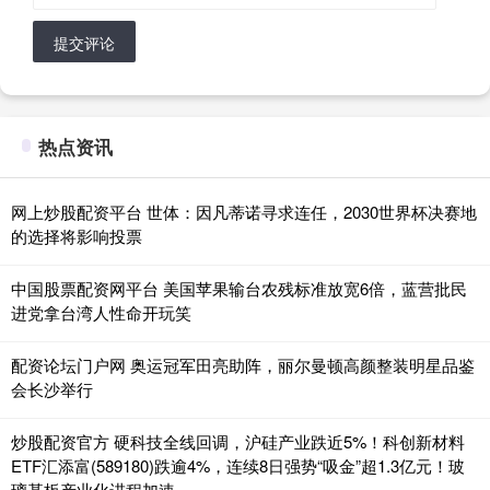
提交评论
热点资讯
网上炒股配资平台 世体：因凡蒂诺寻求连任，2030世界杯决赛地
的选择将影响投票
中国股票配资网平台 美国苹果输台农残标准放宽6倍，蓝营批民
进党拿台湾人性命开玩笑
配资论坛门户网 奥运冠军田亮助阵，丽尔曼顿高颜整装明星品鉴
会长沙举行
炒股配资官方 硬科技全线回调，沪硅产业跌近5%！科创新材料
ETF汇添富(589180)跌逾4%，连续8日强势“吸金”超1.3亿元！玻
璃基板产业化进程加速