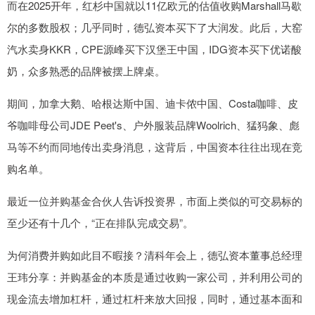
而在2025开年，红杉中国就以11亿欧元的估值收购Marshall马歇
尔的多数股权；几乎同时，德弘资本买下了大润发。此后，大窑
汽水卖身KKR，CPE源峰买下汉堡王中国，IDG资本买下优诺酸
奶，众多熟悉的品牌被摆上牌桌。
期间，加拿大鹅、哈根达斯中国、迪卡侬中国、Costa咖啡、皮
爷咖啡母公司JDE Peet's、户外服装品牌Woolrich、猛犸象、彪
马等不约而同地传出卖身消息，这背后，中国资本往往出现在竞
购名单。
最近一位并购基金合伙人告诉投资界，市面上类似的可交易标的
至少还有十几个，“正在排队完成交易”。
为何消费并购如此目不暇接？清科年会上，德弘资本董事总经理
王玮分享：并购基金的本质是通过收购一家公司，并利用公司的
现金流去增加杠杆，通过杠杆来放大回报，同时，通过基本面和