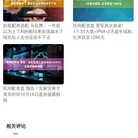
炒股配资选配 马化腾：一年前
民间配资盘 雷军再次掀桌!
以为上了AI的船结果发现漏水了
1/1.55大底+IP68+2天超长续航,
现在站上去但还坐不下去
红米跌至1286元
民间配资盘 预告！实耐宝将于
美东时间10月16日盘前披露财
报
相关评论