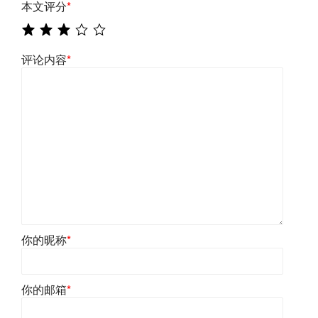
本文评分
*
评论内容
*
你的昵称
*
你的邮箱
*