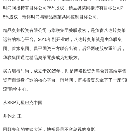
时尚间接持有目标公司75%股权，精品奥莱间接持有目标公司2
5%股权，瑞得时尚与精品奥莱共同控制目标公司。
精品奥莱投资有限公司与华联集团关联紧密，是负责八达岭奥莱
运营的核心平台。2015年刚开业时，八达岭奥莱就是由华联集
团、首旅集团、昌平国资三方联合出资，后经两轮股权重组后，
华联集团通过精品奥莱逐步成为控股方。
买方瑞得时尚，成立于2025年，则是博裕投资为整合其高端零售
资产而量身打造的核心平台。悄然间，博裕投资又拿下了一座“顶
流”购物中心。
从SKP到星巴克中国
并购之 王
回顾去年的并购大潮，博裕是最不容忽视的身影。